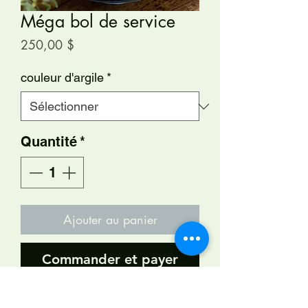
Méga bol de service
Prix
250,00 $
couleur d'argile
*
Quantité
*
Ajouter au panier
Commander et payer
Collection Écumes de Mer