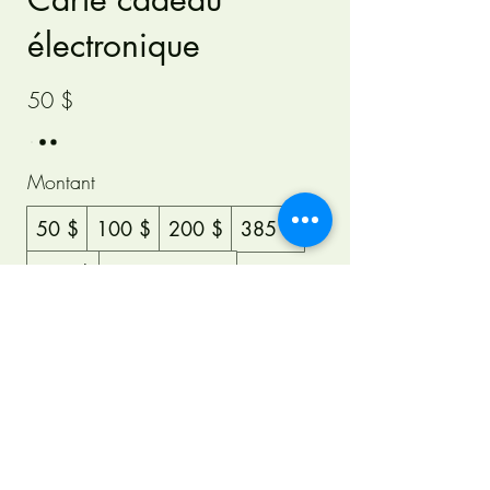
électronique
50 $
Montant
50 $
100 $
200 $
385 $
730 $
Autre montant
Quantité
Acheter